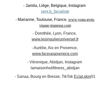
- Jamila, Liège, Belgique, Instagram 
jami.b_facialiste
- Marianne, Toulouse, France,
www.yoga-gym-
visage-jeunesse.com
- Dorothée, Lyon, France, 
www.lesingulieruniversel.fr
- Aurélie, Aix en Provence, 
www.faceupaixenpce.com
- Véronique, Abidjan, Instagram 
lamaisonholifitness_abidjan
- Sanaa, Bourg en Bresse, TikTok 
Eclat.skin
01
★★★★★