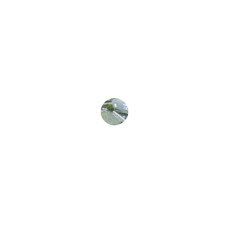
J'ai suivi la formation de Roxane et je 
suis ravie des résultats. Les techniques 
apprises sont efficaces et naturelles, 
parfaites pour ma clientèle exigeante.
Sophie L.
Prêt(e) à transformer votre 
carrière ?
Formez-vous aux techniques naturelles et 